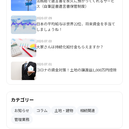
法務局で遺言書を永久に預かってくれるサービ
ス（自筆証書遺言書保管制度）
り
2020.07.09
日本の平均給与は世界22位、将来資金を手当て
しましょうね！
2020.07.03
大家さんは持続化給付金もらえますか？
2020.07.01
コロナの資金対策！土地の譲渡益1,000万円控除
カテゴリー
お知らせ
コラム
土地・建物
相続関連
管理業務