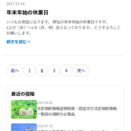
2017.12.18
年末年始の休業日
いつもお世話になります。 弊社の年末年始の休業日ですが、
12/27（水）～1/8（月、祝）迄となっております。 どうぞよろしく
お願いします。
続きを読む >
投
前へ
1
2
3
4
次へ
稿
の
最近の投稿
ペ
2026.06.02
ー
法定相続情報証明制度：認証文付法定相続情報
一覧図は相続の必需品
ジ
2020.07.15
送