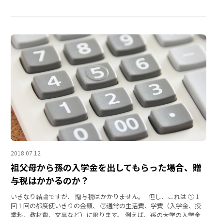
2018.07.12
祖父母から孫の入学金を出してもらった場合、贈
与税はかかるのか？
いきなり結論ですが、 贈与税はかかりません。 但し、これは ①１
回１回の都度使いきりの金額、 ②通常の生活費、学費（入学金、授
業料、教材費、文具など）に限ります。 例えば、孫の大学の入学金