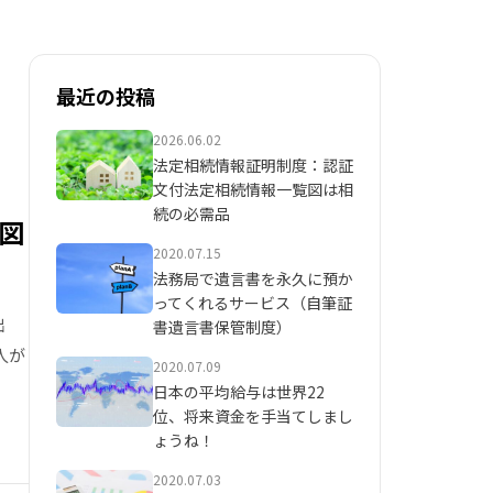
最近の投稿
2026.06.02
法定相続情報証明制度：認証
文付法定相続情報一覧図は相
続の必需品
図
2020.07.15
法務局で遺言書を永久に預か
ってくれるサービス（自筆証
出
書遺言書保管制度）
人が
2020.07.09
日本の平均給与は世界22
位、将来資金を手当てしまし
ょうね！
2020.07.03